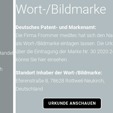
Wort-/Bildmarke
Deutsches Patent- und Markenamt:
Die Firma Frommer meditec hat sich den Namen
als Wort-/Bildmarke eintagen lassen. Die Urkunde
über die Eintragung der Marke Nr. 30 2020 249 928
könne Sie hier einsehen.
Standort Inhaber der Wort-/Bildmarke:
Eferenstraße 8, 78628 Rottweil-Neukirch,
Deutschland
URKUNDE ANSCHAUEN