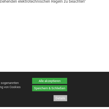
beziehenden elektrotechnischen Regeln zu beachten"
Alle akzeptieren
n sogenannten
ung von Cookies
Speichern & Schließen
Details
Partner
|
AGB
|
Impressum
|
Datenschutzerklärung
|
Bewerbungsformular
|
Cookies