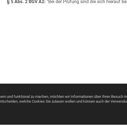
§ 5 Abs. 2 BGV A2:
"Bei der Prüfung sind die sich hierauf 
ern und funktional zu machen, möchten wir Informationen über Ihren Besuch i
 entscheiden, welche Cookies Sie zulasen wollen und können auch der Verwend