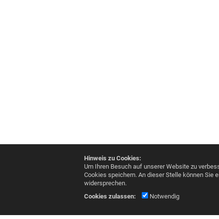
Hinweis zu Cookies:
Um Ihren Besuch auf unserer Website zu verbess
Cookies speichern. An dieser Stelle können Sie
widersprechen.
Cookies zulassen:
Notwendig
Frommer GmbH & Co. KG meditec
Eferenstraße 8